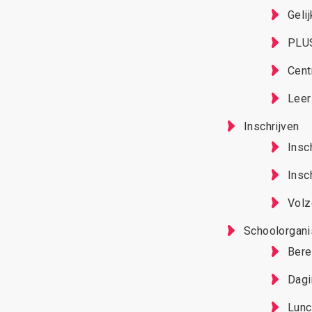
Geli
PLU
Cent
Leer
Inschrijven
Insc
Insc
Volz
Schoolorgani
Bere
Dagi
Lunc