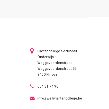
Hartencollege Secundair
Onderwijs •
Weggevoerdenstraat
Weggevoerdenstraat 55
9400 Ninove
054 31 74 90
info.swe@hartencollege.be