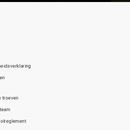
heidsverklaring
len
 troeven
 team
olreglement